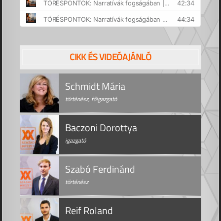
CIKK ÉS VIDEÓAJÁNLÓ
Schmidt Mária
történész, főigazgató
Baczoni Dorottya
igazgató
Szabó Ferdinánd
történész
Reif Roland