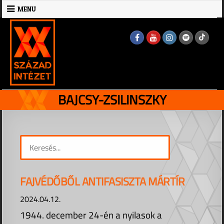
Skip
MENU
to
MENU
content
BAJCSY-ZSILINSZKY
FAJVÉDŐBŐL ANTIFASISZTA MÁRTÍR
2024.04.12.
1944. december 24-én a nyilasok a