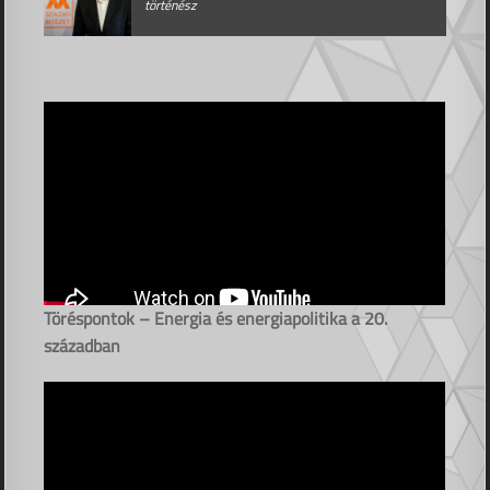
történész
Töréspontok – Energia és energiapolitika a 20.
században