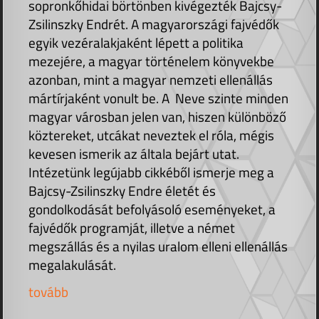
sopronkőhidai börtönben kivégezték Bajcsy-
Zsilinszky Endrét. A magyarországi fajvédők
egyik vezéralakjaként lépett a politika
mezejére, a magyar történelem könyvekbe
azonban, mint a magyar nemzeti ellenállás
mártírjaként vonult be. A Neve szinte minden
magyar városban jelen van, hiszen különböző
köztereket, utcákat neveztek el róla, mégis
kevesen ismerik az általa bejárt utat.
Intézetünk legújabb cikkéből ismerje meg a
Bajcsy-Zsilinszky Endre életét és
gondolkodását befolyásoló eseményeket, a
fajvédők programját, illetve a német
megszállás és a nyilas uralom elleni ellenállás
megalakulását.
tovább