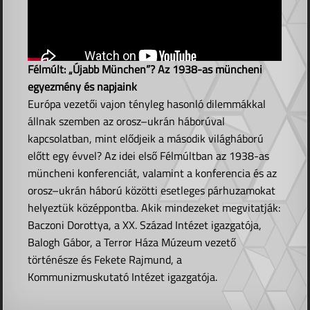
Félmúlt: „Újabb München”? Az 1938-as müncheni
egyezmény és napjaink
Európa vezetői vajon tényleg hasonló dilemmákkal
állnak szemben az orosz–ukrán háborúval
kapcsolatban, mint elődjeik a második világháború
előtt egy évvel? Az idei első Félmúltban az 1938-as
müncheni konferenciát, valamint a konferencia és az
orosz–ukrán háború közötti esetleges párhuzamokat
helyeztük középpontba. Akik mindezeket megvitatják:
Baczoni Dorottya, a XX. Század Intézet igazgatója,
Balogh Gábor, a Terror Háza Múzeum vezető
történésze és Fekete Rajmund, a
Kommunizmuskutató Intézet igazgatója.