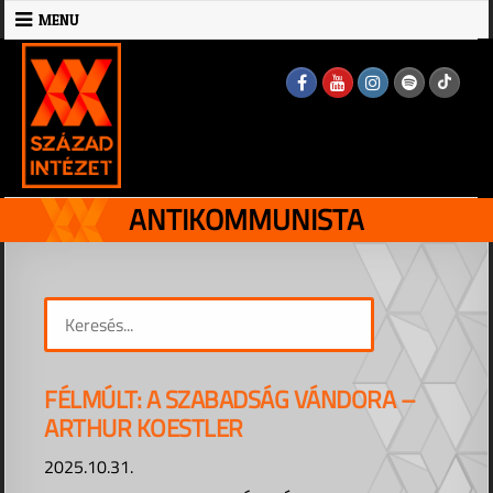
Skip
MENU
to
MENU
content
ANTIKOMMUNISTA
FÉLMÚLT: A SZABADSÁG VÁNDORA –
ARTHUR KOESTLER
2025.10.31.