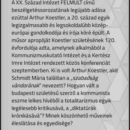
A XX. Század Intézet FÉLMÚLT című
beszélgetéssorozatának legújabb adása
ezúttal Arthur Koestler, a 20. század egyik
legizgalmasabb és legsokoldalúbb közép-
európai gondolkodója és írója köré épült. A
műsor apropóját Koestler születésének 120.
évfordulója adta, amelynek alkalmából a
Kommunizmuskutató Intézet és a Kertész
Imre Intézet rendezett közös konferenciát
szeptemberben. Ki is volt Arthur Koestler, akit
Schmidt Mária találóan a „
szabadság
vándorának
” nevezett? Hogyan vált a
budapesti születésű szerző a kommunista
eszme lelkes hívéből a totalitarizmus egyik
legélesebb kritikusává, a „diktatúrák
krónikásává”? Minek köszönhető műveinek
éleslátása és egyedisége?