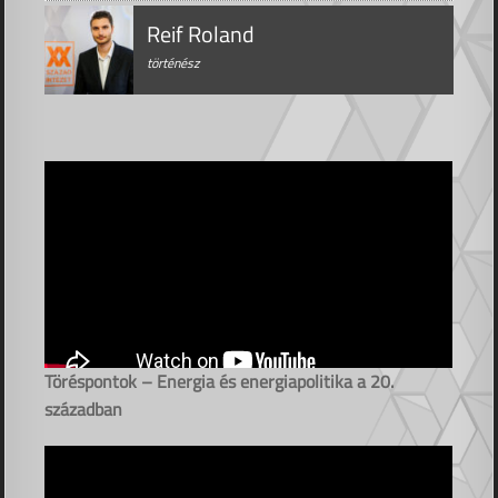
Reif Roland
történész
Töréspontok – Energia és energiapolitika a 20.
században