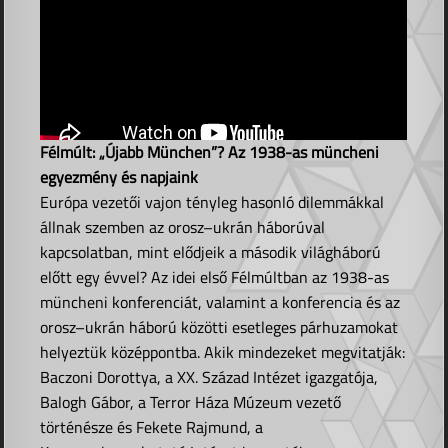
Félmúlt: „Újabb München”? Az 1938-as müncheni
egyezmény és napjaink
Európa vezetői vajon tényleg hasonló dilemmákkal
állnak szemben az orosz–ukrán háborúval
kapcsolatban, mint elődjeik a második világháború
előtt egy évvel? Az idei első Félmúltban az 1938-as
müncheni konferenciát, valamint a konferencia és az
orosz–ukrán háború közötti esetleges párhuzamokat
helyeztük középpontba. Akik mindezeket megvitatják:
Baczoni Dorottya, a XX. Század Intézet igazgatója,
Balogh Gábor, a Terror Háza Múzeum vezető
történésze és Fekete Rajmund, a