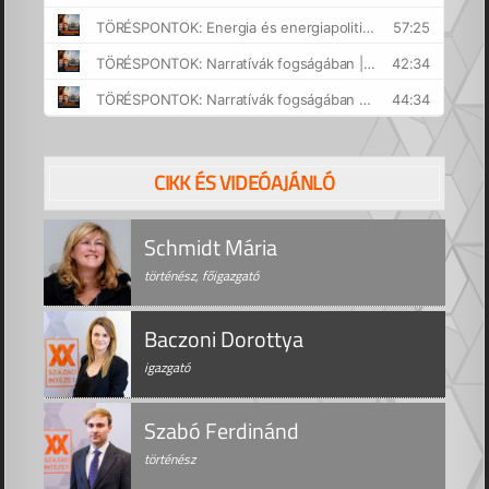
CIKK ÉS VIDEÓAJÁNLÓ
Schmidt Mária
történész, főigazgató
Baczoni Dorottya
igazgató
Szabó Ferdinánd
történész