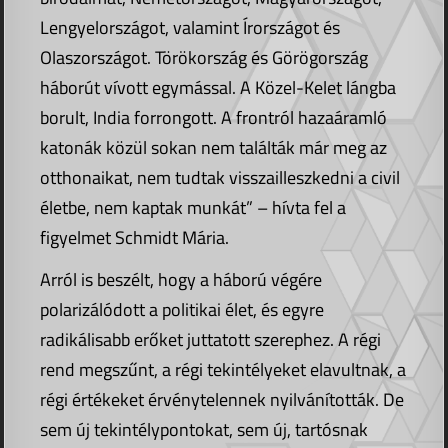
Lengyelországot, valamint Írországot és
Olaszországot. Törökország és Görögország
háborút vívott egymással. A Közel-Kelet lángba
borult, India forrongott. A frontról hazaáramló
katonák közül sokan nem találták már meg az
otthonaikat, nem tudtak visszailleszkedni a civil
életbe, nem kaptak munkát” – hívta fel a
figyelmet Schmidt Mária.
Arról is beszélt, hogy a háború végére
polarizálódott a politikai élet, és egyre
radikálisabb erőket juttatott szerephez. A régi
rend megszűnt, a régi tekintélyeket elavultnak, a
régi értékeket érvénytelennek nyilvánították. De
sem új tekintélypontokat, sem új, tartósnak