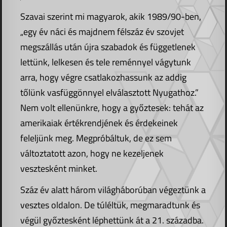
Szavai szerint mi magyarok, akik 1989/90-ben,
„egy év náci és majdnem félszáz év szovjet
megszállás után újra szabadok és függetlenek
lettünk, lelkesen és tele reménnyel vágytunk
arra, hogy végre csatlakozhassunk az addig
tőlünk vasfüggönnyel elválasztott Nyugathoz.”
Nem volt ellenünkre, hogy a győztesek: tehát az
amerikaiak értékrendjének és érdekeinek
feleljünk meg. Megpróbáltuk, de ez sem
változtatott azon, hogy ne kezeljenek
vesztesként minket.
Száz év alatt három világháborúban végeztünk a
vesztes oldalon. De túléltük, megmaradtunk és
végül győztesként léphettünk át a 21. századba.