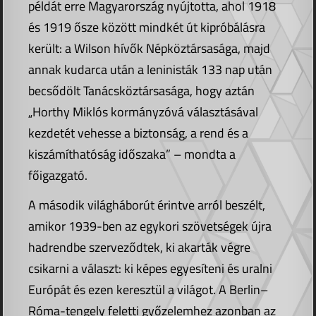
példát erre Magyarország nyújtotta, ahol 1918
és 1919 ősze között mindkét út kipróbálásra
került: a Wilson hívők Népköztársasága, majd
annak kudarca után a leninisták 133 nap után
becsődölt Tanácsköztársasága, hogy aztán
„Horthy Miklós kormányzóvá választásával
kezdetét vehesse a biztonság, a rend és a
kiszámíthatóság időszaka” – mondta a
főigazgató.
A második világháborút érintve arról beszélt,
amikor 1939-ben az egykori szövetségek újra
hadrendbe szerveződtek, ki akarták végre
csikarni a választ: ki képes egyesíteni és uralni
Európát és ezen keresztül a világot. A Berlin–
Róma-tengely feletti győzelemhez azonban az