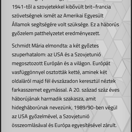
1941-től a szovjetekkel kibővült brit–francia
szövetségnek ismét az Amerikai Egyesült
Államok segítségére volt szüksége. Ez a háborús
győzelem patthelyzetet eredményezett.
Schmidt Mária elmondta: a két győztes
szuperhatalom: az USA és a Szovjetunió
megosztozott Európán és a világon. Európát
vasfüggönnyel osztották ketté, aminek két
oldaláról majd fél évszázadon keresztül néztek
farkasszemet egymással. A 20. század száz éves
háborújának harmadik szakasza, amit
hidegháborúnak nevezünk, 1989/90-ben végül
az USA győzelmével, a Szovjetunió
összeomlásával és Európa egyesítésével zárult.