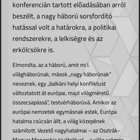
konferencián tartott előadásában arról
beszélt, a nagy háború sorsfordító
hatással volt a határokra, a politikai
rendszerekre, a lelkiségre és az
erkölcsökre is.
Elmondta, az a háború, amit mi I.
világháborúnak, mások „nagy háborúnak”
neveznek, egy „balkáni helyi konfliktust
változtatott át európai, majd világméretű
összecsapássá”, testvérháborúvá. Amikor az
európai nemzetek egymásnak estek, Európa
hatalma csúcsán állt, a világ közepének
számított. Vezető nagyhatalmai – az Osztrák–
Magyar Monarchia kivételével – a világ számos