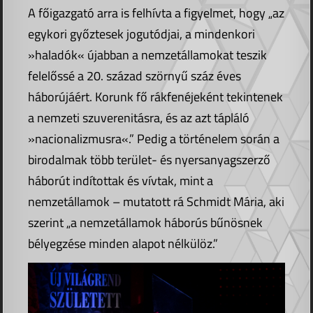
A főigazgató arra is felhívta a figyelmet, hogy „az
egykori győztesek jogutódjai, a mindenkori
»haladók« újabban a nemzetállamokat teszik
felelőssé a 20. század szörnyű száz éves
háborújáért. Korunk fő rákfenéjeként tekintenek
a nemzeti szuverenitásra, és az azt tápláló
»nacionalizmusra«.” Pedig a történelem során a
birodalmak több terület- és nyersanyagszerző
háborút indítottak és vívtak, mint a
nemzetállamok – mutatott rá Schmidt Mária, aki
szerint „a nemzetállamok háborús bűnösnek
bélyegzése minden alapot nélkülöz.”