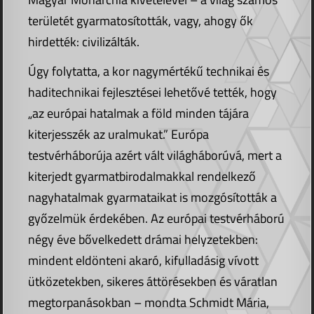
területét gyarmatosították, vagy, ahogy ők
hirdették: civilizálták.
Úgy folytatta, a kor nagymértékű technikai és
haditechnikai fejlesztései lehetővé tették, hogy
„az európai hatalmak a föld minden tájára
kiterjesszék az uralmukat.” Európa
testvérháborúja azért vált világháborúvá, mert a
kiterjedt gyarmatbirodalmakkal rendelkező
nagyhatalmak gyarmataikat is mozgósították a
győzelmük érdekében. Az európai testvérháború
négy éve bővelkedett drámai helyzetekben:
mindent eldönteni akaró, kifulladásig vívott
ütközetekben, sikeres áttörésekben és váratlan
megtorpanásokban – mondta Schmidt Mária,