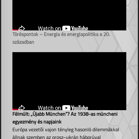
Töréspontok – Energia és energiapolitika a 20.
században
Félmúlt: „Újabb München”? Az 1938-as müncheni
egyezmény és napjaink
Európa vezetői vajon tényleg hasonló dilemmákkal
állnak szemben az orosz–ukrán háborúval