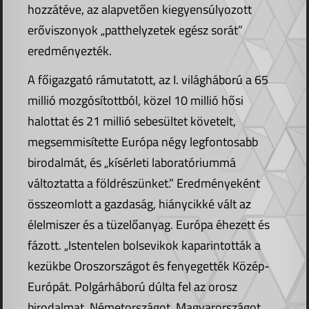
hozzátéve, az alapvetően kiegyensúlyozott
erőviszonyok „patthelyzetek egész sorát”
eredményezték.
A főigazgató rámutatott, az I. világháború a 65
millió mozgósítottból, közel 10 millió hősi
halottat és 21 millió sebesültet követelt,
megsemmisítette Európa négy legfontosabb
birodalmát, és „kísérleti laboratóriummá
változtatta a földrészünket.” Eredményeként
összeomlott a gazdaság, hiánycikké vált az
élelmiszer és a tüzelőanyag. Európa éhezett és
fázott. „Istentelen bolsevikok kaparintották a
kezükbe Oroszországot és fenyegették Közép-
Európát. Polgárháború dúlta fel az orosz
birodalmat, Németországot, Magyarországot,