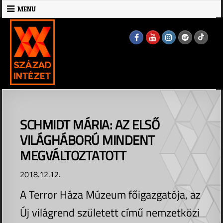
Skip
MENU
to
MENU
content
SCHMIDT MÁRIA: AZ ELSŐ
VILÁGHÁBORÚ MINDENT
MEGVÁLTOZTATOTT
2018.12.12.
A Terror Háza Múzeum főigazgatója, az
Új világrend született című nemzetközi