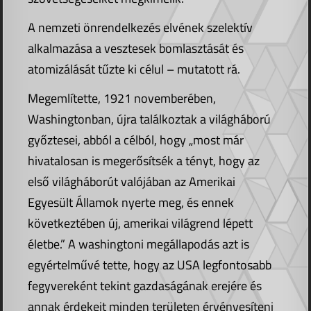
A nemzeti önrendelkezés elvének szelektív
alkalmazása a vesztesek bomlasztását és
atomizálását tűzte ki célul – mutatott rá.
Megemlítette, 1921 novemberében,
Washingtonban, újra találkoztak a világháború
győztesei, abból a célból, hogy „most már
hivatalosan is megerősítsék a tényt, hogy az
első világháborút valójában az Amerikai
Egyesült Államok nyerte meg, és ennek
következtében új, amerikai világrend lépett
életbe.” A washingtoni megállapodás azt is
egyértelművé tette, hogy az USA legfontosabb
fegyvereként tekint gazdaságának erejére és
annak érdekeit minden területen érvényesíteni