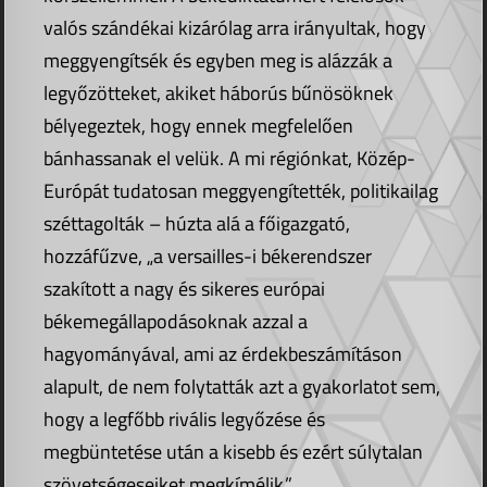
valós szándékai kizárólag arra irányultak, hogy
meggyengítsék és egyben meg is alázzák a
legyőzötteket, akiket háborús bűnösöknek
bélyegeztek, hogy ennek megfelelően
bánhassanak el velük. A mi régiónkat, Közép-
Európát tudatosan meggyengítették, politikailag
széttagolták – húzta alá a főigazgató,
hozzáfűzve, „a versailles-i békerendszer
szakított a nagy és sikeres európai
békemegállapodásoknak azzal a
hagyományával, ami az érdekbeszámításon
alapult, de nem folytatták azt a gyakorlatot sem,
hogy a legfőbb rivális legyőzése és
megbüntetése után a kisebb és ezért súlytalan
szövetségeseiket megkímélik.”