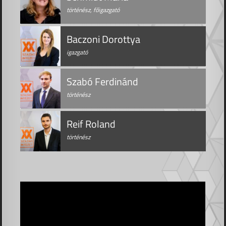
történész, főigazgató
Baczoni Dorottya
igazgató
Szabó Ferdinánd
történész
Reif Roland
történész