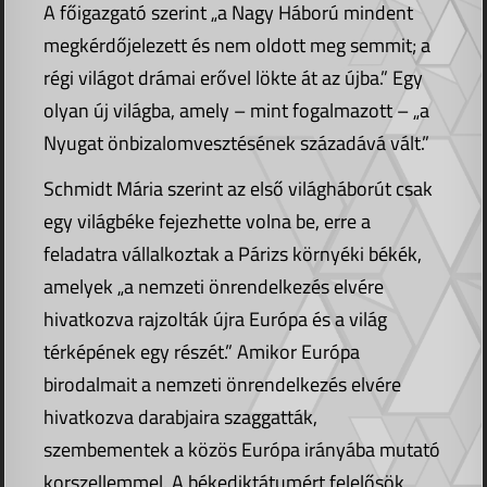
A főigazgató szerint „a Nagy Háború mindent
megkérdőjelezett és nem oldott meg semmit; a
régi világot drámai erővel lökte át az újba.” Egy
olyan új világba, amely – mint fogalmazott – „a
Nyugat önbizalomvesztésének századává vált.”
Schmidt Mária szerint az első világháborút csak
egy világbéke fejezhette volna be, erre a
feladatra vállalkoztak a Párizs környéki békék,
amelyek „a nemzeti önrendelkezés elvére
hivatkozva rajzolták újra Európa és a világ
térképének egy részét.” Amikor Európa
birodalmait a nemzeti önrendelkezés elvére
hivatkozva darabjaira szaggatták,
szembementek a közös Európa irányába mutató
korszellemmel. A békediktátumért felelősök