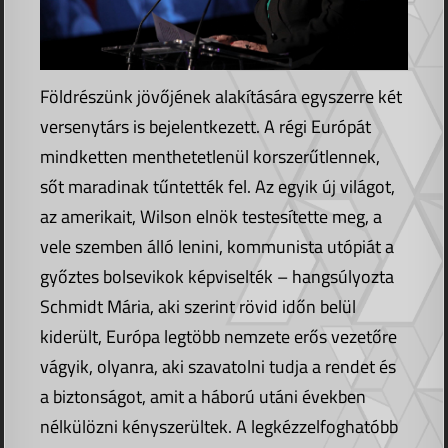
Földrészünk jövőjének alakítására egyszerre két
versenytárs is bejelentkezett. A régi Európát
mindketten menthetetlenül korszerűtlennek,
sőt maradinak tűntették fel. Az egyik új világot,
az amerikait, Wilson elnök testesítette meg, a
vele szemben álló lenini, kommunista utópiát a
győztes bolsevikok képviselték – hangsúlyozta
Schmidt Mária, aki szerint rövid időn belül
kiderült, Európa legtöbb nemzete erős vezetőre
vágyik, olyanra, aki szavatolni tudja a rendet és
a biztonságot, amit a háború utáni években
nélkülözni kényszerültek. A legkézzelfoghatóbb