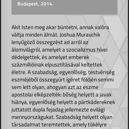
Budapest, 2014.
Akit Isten meg akar büntetni, annak valóra
váltja minden álmát. Joshua Muravchik
lenyűgöző összegzést ad arról az
álomvilágról, amelyet a szocializmus hívei
dédelgettek, és amelyet emberek
százmillióinak elpusztításával keltettek
életre. A szabadság, egyenlőség, testvériség
eszméjéből összegyúrt ígéret földjén semmi
sem lett olyan, ahogyan azt az eszme
apostolai elképzelték: bőség helyett a javak
hiánya, egyenlőség helyett a pártkádereknek
juttatott dupla fejadag jellemezte evilági
mennyországukat. Szabadság helyett olyan
társadalmat teremtettek, amely tökélyre