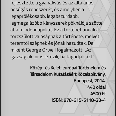
fejlesztette a gyanakvás és az általános
besúgás rendszerét, és amelyben a
legaprólékosabb, legabszurdabb,
legmegalázóbb kényszerek pókhálója szőtte
át a mindennapokat. Ez a történet annak a
torzszülött valóságnak a története, melyet
teremtői szépnek és jónak hazudtak. De
miként George Orwell fogalmazott: „Az
igazság akkor is létezik, ha tagadják azt.”
Közép- és Kelet-európai Történelem és
Társadalom Kutatásáért Közalapítvány,
Budapest, 2014.
440 oldal
4500 Ft
ISBN: 978-615-5118-23-4