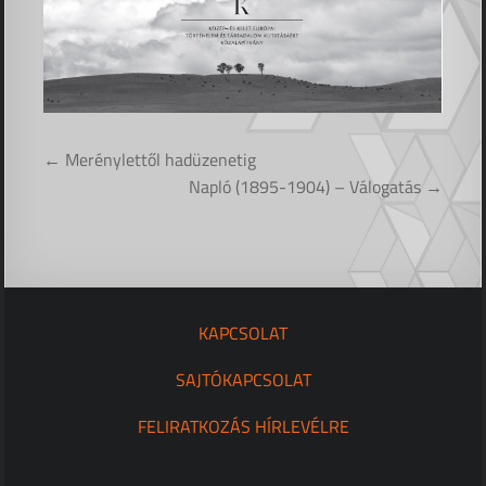
Bejegyzés
← Merénylettől hadüzenetig
navigáció
Napló (1895-1904) – Válogatás →
KAPCSOLAT
SAJTÓKAPCSOLAT
FELIRATKOZÁS HÍRLEVÉLRE