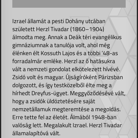
Izrael államát a pesti Dohány utcában
született Herzl Tivadar (1860–1904)
álmodta meg. Annak a Deák téri evangélikus
gimnáziumnak a tanulója volt, ahol még
élénken élt Kossuth Lajos és a többi ’48-as
forradalmár emléke. Herzl az ő hatásukra
vált a nemzeti gondolat elkötelezett hívévé.
Zsidó volt és magyar. Újságíróként Párizsban
dolgozott, és így testközelből élte meg a
hírhedt Dreyfus-ügyet. Meggyőződésévé vált,
hogy a zsidók üldöztetésére saját
nemzetállamuk megteremtése a megoldás.
Erre tette fel az életét. Álmából 1948-ban
valóság lett. Megalakult Izrael. Herzl Tivadar
államalapítóvá vált.