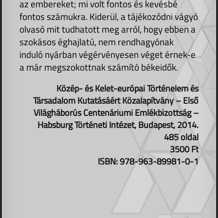
az embereket; mi volt fontos és kevésbé
fontos számukra. Kiderül, a tájékozódni vágyó
olvasó mit tudhatott meg arról, hogy ebben a
szokásos éghajlatú, nem rendhagyónak
induló nyárban végérvényesen véget érnek-e
a már megszokottnak számító békeidők.
Közép- és Kelet-európai Történelem és
Társadalom Kutatásáért Közalapítvány – Első
Világháborús Centenáriumi Emlékbizottság –
Habsburg Történeti Intézet, Budapest, 2014.
485 oldal
3500 Ft
ISBN: 978-963-89981-0-1