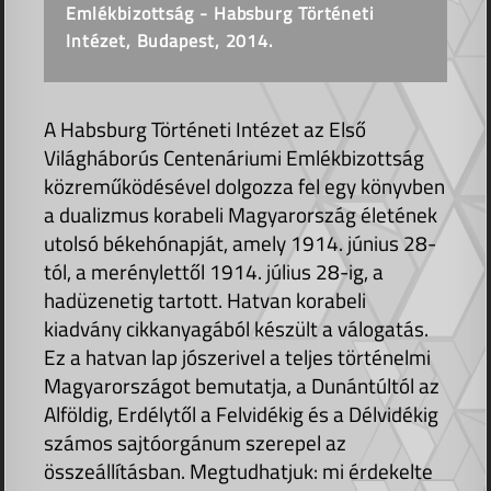
Emlékbizottság - Habsburg Történeti
Intézet, Budapest, 2014.
A Habsburg Történeti Intézet az Első
Világháborús Centenáriumi Emlékbizottság
közreműködésével dolgozza fel egy könyvben
a dualizmus korabeli Magyarország életének
utolsó békehónapját, amely 1914. június 28-
tól, a merénylettől 1914. július 28-ig, a
hadüzenetig tartott. Hatvan korabeli
kiadvány cikkanyagából készült a válogatás.
Ez a hatvan lap jószerivel a teljes történelmi
Magyarországot bemutatja, a Dunántúltól az
Alföldig, Erdélytől a Felvidékig és a Délvidékig
számos sajtóorgánum szerepel az
összeállításban. Megtudhatjuk: mi érdekelte