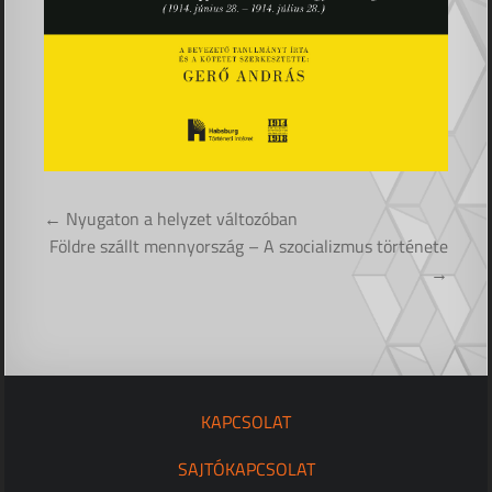
Bejegyzés
← Nyugaton a helyzet változóban
navigáció
Földre szállt mennyország – A szocializmus története
→
KAPCSOLAT
SAJTÓKAPCSOLAT