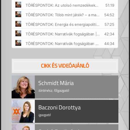
CIKK ÉS VIDEÓAJÁNLÓ
Schmidt Mária
történész, főigazgató
Baczoni Dorottya
igazgató