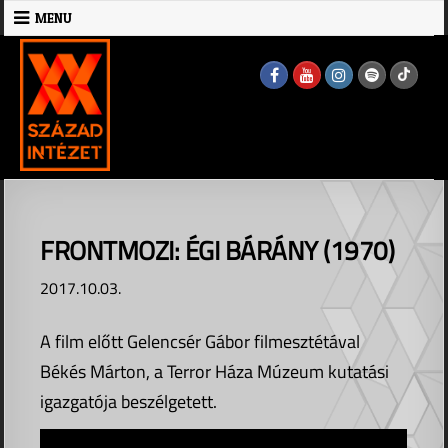
Skip
MENU
to
MENU
content
FRONTMOZI: ÉGI BÁRÁNY (1970)
2017.10.03.
A film előtt Gelencsér Gábor filmesztétával
Békés Márton, a Terror Háza Múzeum kutatási
igazgatója beszélgetett.