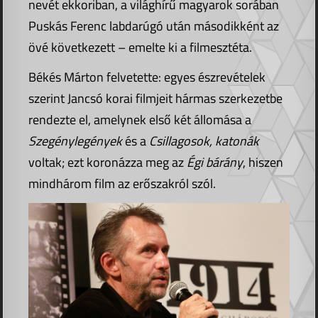
nevét ekkoriban, a világhírű magyarok sorában
Puskás Ferenc labdarúgó után másodikként az
övé következett – emelte ki a filmesztéta.
Békés Márton felvetette: egyes észrevételek
szerint Jancsó korai filmjeit hármas szerkezetbe
rendezte el, amelynek első két állomása a
Szegénylegények
és a
Csillagosok, katonák
voltak; ezt koronázza meg az
Égi bárány
, hiszen
mindhárom film az erőszakról szól.