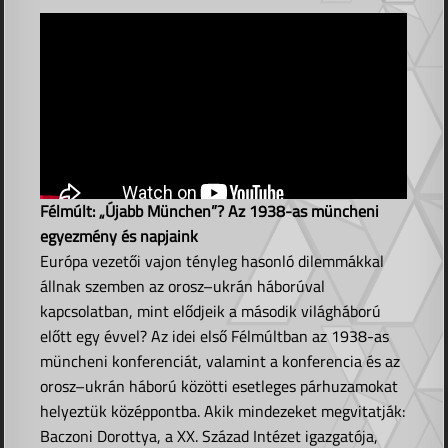
Félmúlt: „Újabb München”? Az 1938-as müncheni
egyezmény és napjaink
Európa vezetői vajon tényleg hasonló dilemmákkal
állnak szemben az orosz–ukrán háborúval
kapcsolatban, mint elődjeik a második világháború
előtt egy évvel? Az idei első Félmúltban az 1938-as
müncheni konferenciát, valamint a konferencia és az
orosz–ukrán háború közötti esetleges párhuzamokat
helyeztük középpontba. Akik mindezeket megvitatják:
Baczoni Dorottya, a XX. Század Intézet igazgatója,