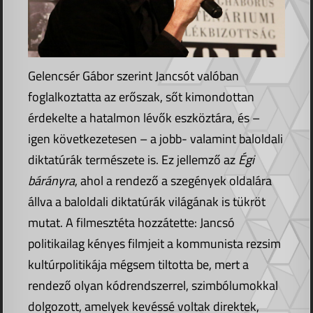
Gelencsér Gábor szerint Jancsót valóban
foglalkoztatta az erőszak, sőt kimondottan
érdekelte a hatalmon lévők eszköztára, és –
igen következetesen – a jobb- valamint baloldali
diktatúrák természete is. Ez jellemző az
Égi
bárányra
, ahol a rendező a szegények oldalára
állva a baloldali diktatúrák világának is tükröt
mutat. A filmesztéta hozzátette: Jancsó
politikailag kényes filmjeit a kommunista rezsim
kultúrpolitikája mégsem tiltotta be, mert a
rendező olyan kódrendszerrel, szimbólumokkal
dolgozott, amelyek kevéssé voltak direktek,