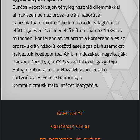
Európa vezetői vajon tényleg hasonló dilemmákkal
állnak szemben az orosz–ukrán háborúval
kapcsolatban, mint elődjeik a második világháború
előtt egy évvel? Az idei első Félmúltban az 1938-as
müncheni konferenciát, valamint a konferencia és az
orosz–ukrán háború közötti esetleges párhuzamokat
helyeztük középpontba. Akik mindezeket megvitatják:
Baczoni Dorottya, a XX. Század Intézet igazgatója,
Balogh Gábor, a Terror Háza Múzeum vezető
történésze és Fekete Rajmund, a
Kommunizmuskutató Intézet igazgatója.
KAPCSOLAT
SAJTÓKAPCSOLAT
FELIRATKOZÁS HÍRLEVÉLRE