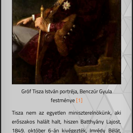
Gróf Tisza István portréja, Benczúr Gyula
festménye
[1]
Tisza nem az egyetlen miniszterelnökünk, aki
erőszakos halált halt, hiszen Batthyány Lajost,
1849. október 6-án kivégezték, Imrédy Bélát,