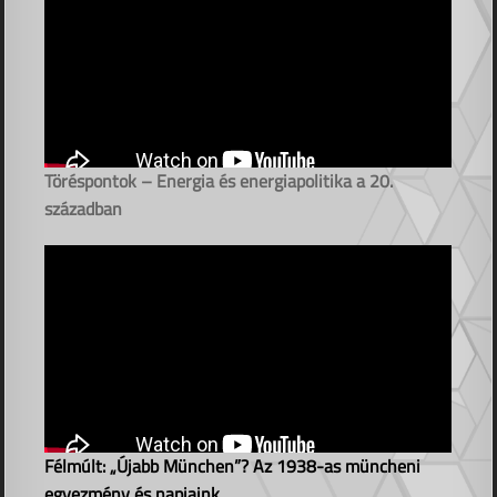
Töréspontok – Energia és energiapolitika a 20.
században
Félmúlt: „Újabb München”? Az 1938-as müncheni
egyezmény és napjaink