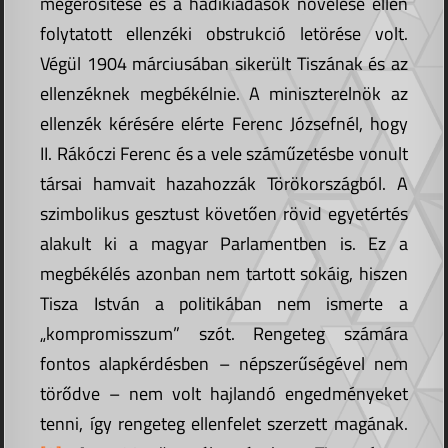
megerősítése és a hadikiadások növelése ellen
folytatott ellenzéki obstrukció letörése volt.
Végül 1904 márciusában sikerült Tiszának és az
ellenzéknek megbékélnie. A miniszterelnök az
ellenzék kérésére elérte Ferenc Józsefnél, hogy
II. Rákóczi Ferenc és a vele száműzetésbe vonult
társai hamvait hazahozzák Törökországból. A
szimbolikus gesztust követően rövid egyetértés
alakult ki a magyar Parlamentben is. Ez a
megbékélés azonban nem tartott sokáig, hiszen
Tisza István a politikában nem ismerte a
„kompromisszum” szót. Rengeteg számára
fontos alapkérdésben – népszerűségével nem
törődve – nem volt hajlandó engedményeket
tenni, így rengeteg ellenfelet szerzett magának.