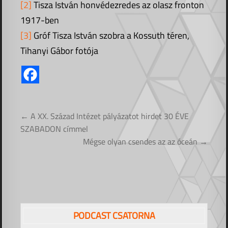
[2]
Tisza István honvédezredes az olasz fronton
1917-ben
[3]
Gróf Tisza István szobra a Kossuth téren,
Tihanyi Gábor fotója
Bejegyzés
← A XX. Század Intézet pályázatot hirdet 30 ÉVE
navigáció
SZABADON címmel
Mégse olyan csendes az az óceán →
PODCAST CSATORNA