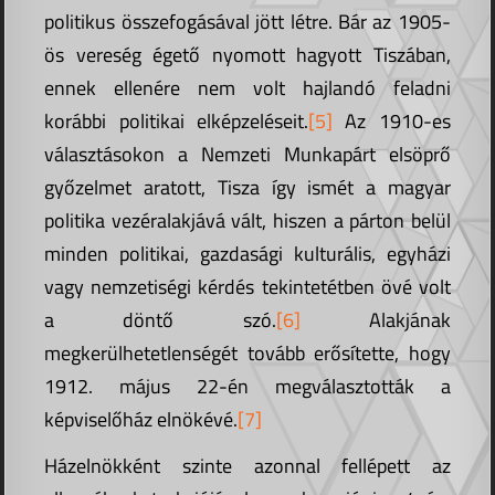
politikus összefogásával jött létre. Bár az 1905-
ös vereség égető nyomott hagyott Tiszában,
ennek ellenére nem volt hajlandó feladni
korábbi politikai elképzeléseit.
[5]
Az 1910-es
választásokon a Nemzeti Munkapárt elsöprő
győzelmet aratott, Tisza így ismét a magyar
politika vezéralakjává vált, hiszen a párton belül
minden politikai, gazdasági kulturális, egyházi
vagy nemzetiségi kérdés tekintetétben övé volt
a döntő szó.
[6]
Alakjának
megkerülhetetlenségét tovább erősítette, hogy
1912. május 22-én megválasztották a
képviselőház elnökévé.
[7]
Házelnökként szinte azonnal fellépett az