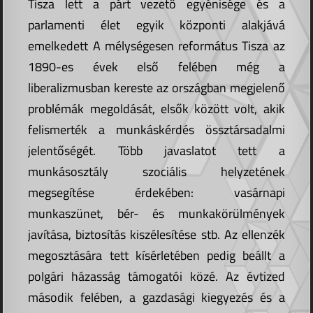
Tisza lett a párt vezető egyénisége és a
parlamenti élet egyik központi alakjává
emelkedett A mélységesen református Tisza az
1890-es évek első felében még a
liberalizmusban kereste az országban megjelenő
problémák megoldását, elsők között volt, akik
felismerték a munkáskérdés össztársadalmi
jelentőségét. Több javaslatot tett a
munkásosztály szociális helyzetének
megsegítése érdekében: vasárnapi
munkaszünet, bér- és munkakörülmények
javítása, biztosítás kiszélesítése stb. Az ellenzék
megosztására tett kísérletében pedig beállt a
polgári házasság támogatói közé. Az évtized
második felében, a gazdasági kiegyezés és a