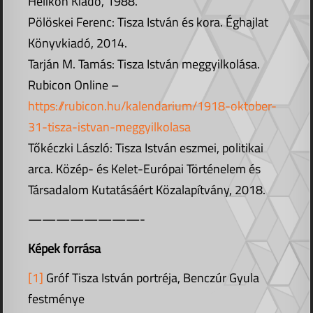
Helikon Kiadó, 1988.
Pölöskei Ferenc: Tisza István és kora. Éghajlat
Könyvkiadó, 2014.
Tarján M. Tamás: Tisza István meggyilkolása.
Rubicon Online –
https://rubicon.hu/kalendarium/1918-oktober-
31-tisza-istvan-meggyilkolasa
Tőkéczki László: Tisza István eszmei, politikai
arca. Közép- és Kelet-Európai Történelem és
Társadalom Kutatásáért Közalapítvány, 2018.
————————-
Képek forrása
[1]
Gróf Tisza István portréja, Benczúr Gyula
festménye