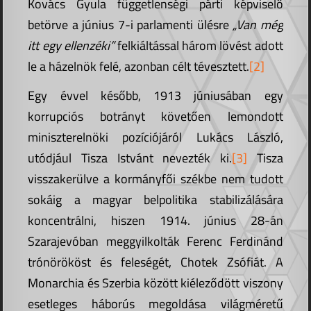
Kovács Gyula függetlenségi párti képviselő
betörve a június 7-i parlamenti ülésre
„Van még
itt egy ellenzéki”
felkiáltással három lövést adott
le a házelnök felé, azonban célt tévesztett.
[2]
Egy évvel később, 1913 júniusában egy
korrupciós botrányt követően lemondott
miniszterelnöki pozíciójáról Lukács László,
utódjául Tisza Istvánt nevezték ki.
[3]
Tisza
visszakerülve a kormányfői székbe nem tudott
sokáig a magyar belpolitika stabilizálására
koncentrálni, hiszen 1914. június 28-án
Szarajevóban meggyilkolták Ferenc Ferdinánd
trónörököst és feleségét, Chotek Zsófiát. A
Monarchia és Szerbia között kiéleződött viszony
esetleges háborús megoldása világméretű