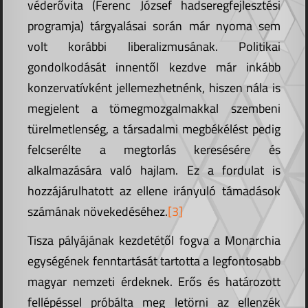
véderővita (Ferenc József hadseregfejlesztési
programja) tárgyalásai során már nyoma sem
volt korábbi liberalizmusának. Politikai
gondolkodását innentől kezdve már inkább
konzervatívként jellemezhetnénk, hiszen nála is
megjelent a tömegmozgalmakkal szembeni
türelmetlenség, a társadalmi megbékélést pedig
felcserélte a megtorlás keresésére és
alkalmazására való hajlam. Ez a fordulat is
hozzájárulhatott az ellene irányuló támadások
számának növekedéséhez.
[3]
Tisza pályájának kezdetétől fogva a Monarchia
egységének fenntartását tartotta a legfontosabb
magyar nemzeti érdeknek. Erős és határozott
fellépéssel próbálta meg letörni az ellenzék