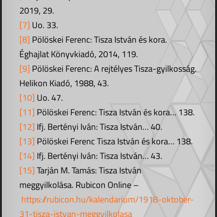
2019, 29.
[7]
Uo. 33.
[8]
Pölöskei Ferenc: Tisza István és kora.
Éghajlat Könyvkiadó, 2014, 119.
[9]
Pölöskei Ferenc: A rejtélyes Tisza-gyilkosság.
Helikon Kiadó, 1988, 43.
[10]
Uo. 47.
[11]
Pölöskei Ferenc: Tisza István és kora… 138.
[12]
Ifj. Bertényi Iván: Tisza István… 40.
[13]
Pölöskei Ferenc Tisza István és kora… 138.
[14]
Ifj. Bertényi Iván: Tisza István… 43.
[15]
Tarján M. Tamás: Tisza István
meggyilkolása. Rubicon Online –
https://rubicon.hu/kalendarium/1918-oktober-
31-tisza-istvan-meggyilkolasa