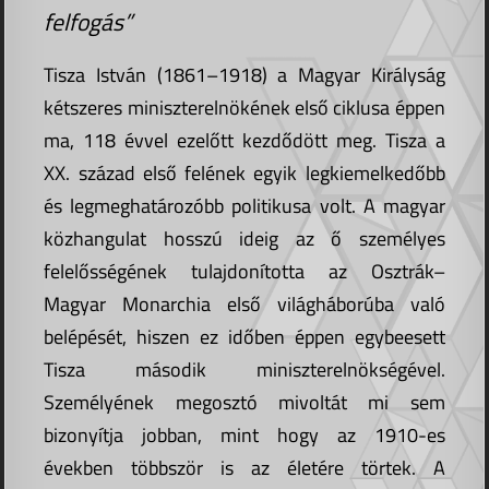
felfogás”
Tisza István (1861­–1918) a Magyar Királyság
kétszeres miniszterelnökének első ciklusa éppen
ma, 118 évvel ezelőtt kezdődött meg. Tisza a
XX. század első felének egyik legkiemelkedőbb
és legmeghatározóbb politikusa volt. A magyar
közhangulat hosszú ideig az ő személyes
felelősségének tulajdonította az Osztrák–
Magyar Monarchia első világháborúba való
belépését, hiszen ez időben éppen egybeesett
Tisza második miniszterelnökségével.
Személyének megosztó mivoltát mi sem
bizonyítja jobban, mint hogy az 1910-es
években többször is az életére törtek. A