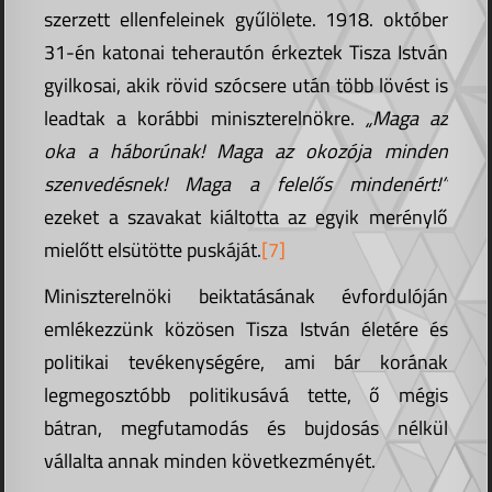
szerzett ellenfeleinek gyűlölete. 1918. október
31-én katonai teherautón érkeztek Tisza István
gyilkosai, akik rövid szócsere után több lövést is
leadtak a korábbi miniszterelnökre.
„Maga az
oka a háborúnak! Maga az okozója minden
szenvedésnek! Maga a felelős mindenért!”
ezeket a szavakat kiáltotta az egyik merénylő
mielőtt elsütötte puskáját.
[7]
Miniszterelnöki beiktatásának évfordulóján
emlékezzünk közösen Tisza István életére és
politikai tevékenységére, ami bár korának
legmegosztóbb politikusává tette, ő mégis
bátran, megfutamodás és bujdosás nélkül
vállalta annak minden következményét.