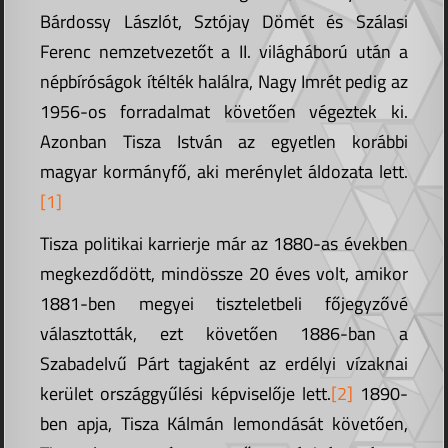
Bárdossy Lászlót, Sztójay Dömét és Szálasi
Ferenc nemzetvezetőt a II. világháború után a
népbíróságok ítélték halálra, Nagy Imrét pedig az
1956-os forradalmat követően végeztek ki.
Azonban Tisza István az egyetlen korábbi
magyar kormányfő, aki merénylet áldozata lett.
[1]
Tisza politikai karrierje már az 1880-as években
megkezdődött, mindössze 20 éves volt, amikor
1881-ben megyei tiszteletbeli főjegyzővé
választották, ezt követően 1886-ban a
Szabadelvű Párt tagjaként az erdélyi vízaknai
kerület országgyűlési képviselője lett.
[2]
1890-
ben apja, Tisza Kálmán lemondását követően,