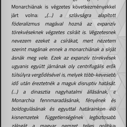
Monarchiának is végzetes következményekkel
járt volna:
„(…) a szlávságra alapított
föderalizmus magával hozná az expanzív
törekvéseknek végzetes csíráit is. Végzetesnek
nevezem ezeket a csírákat, mert nézetem
szerint magának ennek a monarchiának a sírját
ásnák meg vele. Ezek az expanzív törekvések
ugyanis együtt járnának oly centrifugális erők
túlsúlyra vergődésével is, melyek több-kevesebb
idő után éreztetnék a maguk disruptiv hatását.
(…) a dinasztia nagyhatalmi állásának, e
Monarchia fennmaradásának, fényének és
boldogulásának és egyuttal határainkon élő
kisnemzetek függetlenségének legbiztosabb
zálogát a magyar nemzet teljes politikai