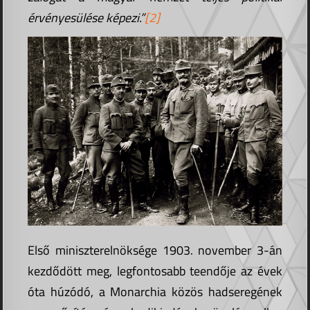
érvényesülése képezi.”
[2]
Első miniszterelnöksége 1903. november 3-án
kezdődött meg, legfontosabb teendője az évek
óta húzódó, a Monarchia közös hadseregének