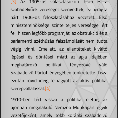
[3]
Az 1905-ös választásokon Tisza és a
szabadelvűek vereséget szenvedtek, ez pedig a
párt 1906-os feloszlatásához vezetett. Első
miniszterelnöksége szinte teljes vereséggel ért
fel, hiszen legfőbb programját, az obstrukció és a
parlamenti széthúzás felszámolását nem tudta
végig vinni. Emellett, az ellentéteket kiváltó
lépései és döntései miatt az apja idejében
meghatározó politikai tényezővé váló
Szabadelvű Pártot lényegében tönkretette. Tisza
ezután rövid ideig felhagyott az aktív politikai
szerepvállalással.
[4]
1910-ben tért vissza a politikai életbe, az
újonnan megalakuló Nemzeti Munkapárt egyik
vezetőjeként, amely több korábbi szabadelvű