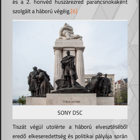
és a 2. honvéd huszárezred parancsnokaként
szolgált a háború végéig.
[6]
SONY DSC
Tiszát végül utolérte a háború elvesztéséből
eredő elkeseredettség és politikai pályája során