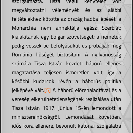
szorgalmazta. Tisza végül kénytelen volt
megváltoztatni véleményét és az alábbi
feltételekhez kötötte az ország hadba lépését: a
Monarchia nem annektálja egész Szerbiát;
kialakítanak egy bolgár szövetséget; a németek
pedig vessék be befolyásukat és próbálják meg
Románia hűségét biztosítani. A nyilvánosság
számára Tisza István kezdeti háború ellenes
magatartása teljesen ismeretlen volt, így a
későbbi kudarcok révén a háborús politika
jelképévé vált.
[5]
A háború előrehaladtával és a
vereség elkerülhetetlenségének realizálása után
Tisza István 1917. június 15-én lemondott a
miniszterelnökségről. Lemondását követően,
idős kora ellenére, bevonult katonai szolgálatra