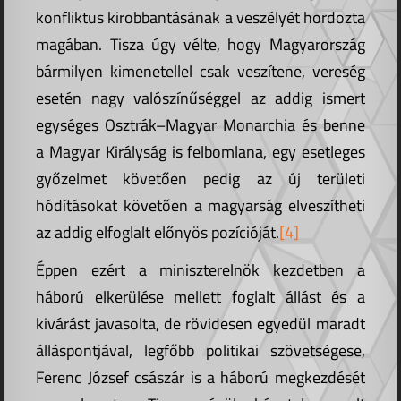
konfliktus kirobbantásának a veszélyét hordozta
magában. Tisza úgy vélte, hogy Magyarország
bármilyen kimenetellel csak veszítene, vereség
esetén nagy valószínűséggel az addig ismert
egységes Osztrák–Magyar Monarchia és benne
a Magyar Királyság is felbomlana, egy esetleges
győzelmet követően pedig az új területi
hódításokat követően a magyarság elveszítheti
az addig elfoglalt előnyös pozícióját.
[4]
Éppen ezért a miniszterelnök kezdetben a
háború elkerülése mellett foglalt állást és a
kivárást javasolta, de rövidesen egyedül maradt
álláspontjával, legfőbb politikai szövetségese,
Ferenc József császár is a háború megkezdését