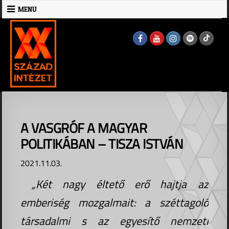
Skip
MENU
to
MENU
content
A VASGRÓF A MAGYAR
POLITIKÁBAN – TISZA ISTVÁN
2021.11.03.
„Két nagy éltető erő hajtja az
emberiség mozgalmait: a széttagoló
társadalmi s az egyesítő nemzeti