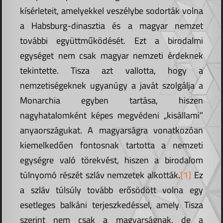
kísérleteit, amelyekkel veszélybe sodorták volna
a Habsburg-dinasztia és a magyar nemzet
további együttműködését. Ezt a birodalmi
egységet nem csak magyar nemzeti érdeknek
tekintette. Tisza azt vallotta, hogy a
nemzetiségeknek ugyanúgy a javát szolgálja a
Monarchia egyben tartása, hiszen
nagyhatalomként képes megvédeni „kisállami”
anyaországukat. A magyarságra vonatkozóan
kiemelkedően fontosnak tartotta a nemzeti
egységre való törekvést, hiszen a birodalom
túlnyomó részét szláv nemzetek alkották.
[1]
Ez
a szláv túlsúly tovább erősödött volna egy
esetleges balkáni terjeszkedéssel, amely Tisza
szerint nem csak a magyarságnak, de a