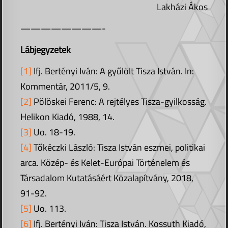
Lakházi Ákos
————————-
Lábjegyzetek
[1]
Ifj. Bertényi Iván: A gyűlölt Tisza István. In:
Kommentár, 2011/5, 9.
[2]
Pölöskei Ferenc: A rejtélyes Tisza-gyilkosság.
Helikon Kiadó, 1988, 14.
[3]
Uo. 18-19.
[4]
Tőkéczki László: Tisza István eszmei, politikai
arca. Közép- és Kelet-Európai Történelem és
Társadalom Kutatásáért Közalapítvány, 2018,
91-92.
[5]
Uo. 113.
[6]
Ifj. Bertényi Iván: Tisza István. Kossuth Kiadó,