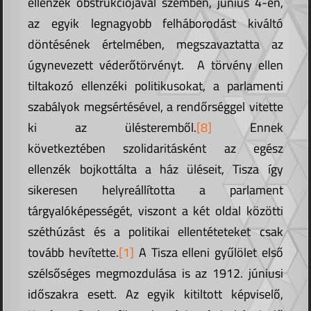
ellenzék obstrukciójával szemben, június 4-én,
az egyik legnagyobb felháborodást kiváltó
döntésének értelmében, megszavaztatta az
úgynevezett véderőtörvényt. A törvény ellen
tiltakozó ellenzéki politikusokat, a parlamenti
szabályok megsértésével, a rendőrséggel vitette
ki az ülésteremből.
[8]
Ennek
következtében szolidaritásként az egész
ellenzék bojkottálta a ház üléseit, Tisza így
sikeresen helyreállította a parlament
tárgyalóképességét, viszont a két oldal közötti
széthúzást és a politikai ellentéteteket csak
tovább hevítette.
[1]
A Tisza elleni gyűlölet első
szélsőséges megmozdulása is az 1912. júniusi
időszakra esett. Az egyik kitiltott képviselő,