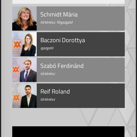
Schmidt Mária
történész, főigazgató
Baczoni Dorottya
igazgató
Szabó Ferdinánd
történész
Reif Roland
történész