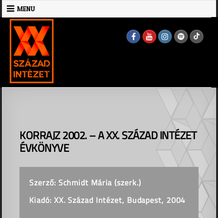
Skip
MENU
to
MENU
content
KORRAJZ 2002. – A XX. SZÁZAD INTÉZET
ÉVKÖNYVE
Szerző: Schmidt Mária (szerk.)
Kiadó: XX. Század Intézet, Budapest, 2004