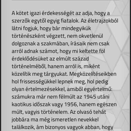
A kötet igazi érdekességét az adja, hogy a
szerzők egytől egyig fiatalok. Az életrajzokból
látni fogjuk, hogy bár mindegyikük
történészként végzett, nem okvetlenül
dolgoznak a szakmában, írásaik nem csak
arról adnak számot, hogy mi keltette föl
érdeklődésüket az elmúlt század
történelméből, hanem arról is, miként
közelítik meg tárgyukat. Megközelítéseikben
hol frissességükkel lepnek meg, hol pedig
olyan értelmezésekkel, amiből egyértelmű:
számukra már nem félmúlt az 1945 utáni
kaotikus időszak vagy 1956, hanem egészen
múlt, vagyis történelem. Az olvasó tehát
jobbára ma még ismeretlen nevekkel
találkozik, ám bizonyos vagyok abban, hogy