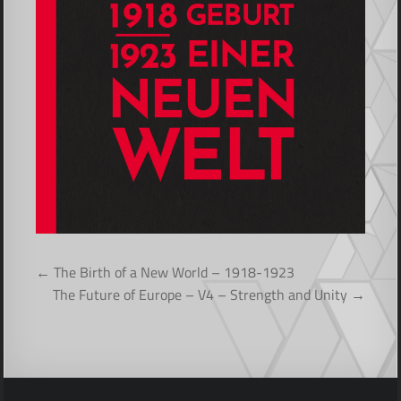
Bejegyzés
← The Birth of a New World – 1918-1923
navigáció
The Future of Europe – V4 – Strength and Unity →