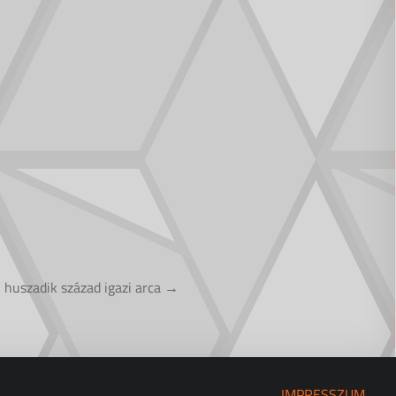
 huszadik század igazi arca →
IMPRESSZUM