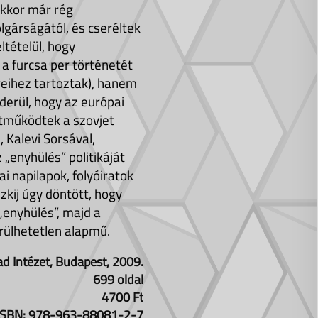
akkor már rég
gárságától, és cseréltek
ltételül, hogy
a furcsa per történetét
öreihez tartoztak), hanem
derül, hogy az európai
ttműködtek a szovjet
 Kalevi Sorsával,
 „enyhülés” politikáját
i napilapok, folyóiratok
kij úgy döntött, hogy
 „enyhülés”, majd a
rülhetetlen alapmű.
ad Intézet, Budapest, 2009.
699 oldal
4700 Ft
ISBN: 978-963-88081-2-7