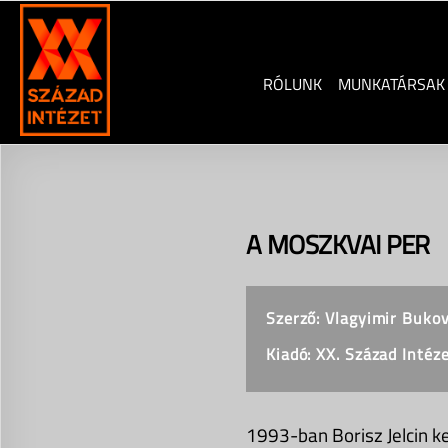
Skip
to
content
RÓLUNK
MUNKATÁRSAK
A MOSZKVAI PER
Szerző: Vlagyimir Bukov
Kiadó: XX. Század Intéz
1993-ban Borisz Jelcin ke