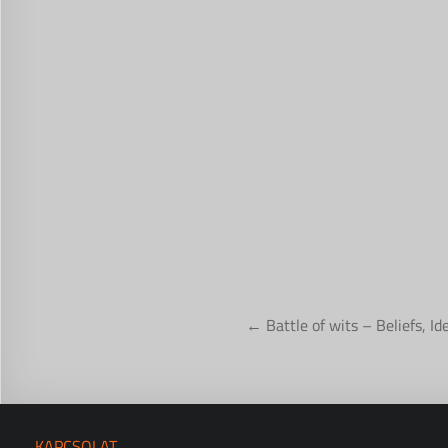
Bejegyzés
← Battle of wits – Beliefs, I
navigáció
KAPCSOLAT