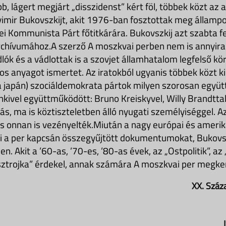
, lágert megjárt „disszidenst” kért föl, többek közt az 
mir Bukovszkijt, akit 1976-ban fosztottak meg állampol
ilei Kommunista Párt főtitkárára. Bukovszkij azt szabta fe
chívumához.A szerző A moszkvai perben nem is annyira 
lók és a vádlottak is a szovjet államhatalom legfelső k
os anyagot ismertet. Az iratokból ugyanis többek közt ki
a japán) szociáldemokrata pártok milyen szorosan együ
ivel együttműködött: Bruno Kreiskyvel, Willy Brandttal,
ás, ma is köztiszteletben álló nyugati személyiséggel. Az
s onnan is vezényelték.Miután a nagy európai és amerika
i a per kapcsán összegyűjtött dokumentumokat, Bukovsz
. Akit a ’60-as, ’70-es, ’80-as évek, az „Ostpolitik”, az
sztrojka” érdekel, annak számára A moszkvai per megke
XX. Száz