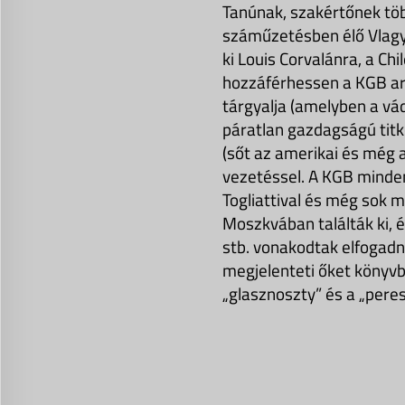
Tanúnak, szakértőnek több
száműzetésben élő Vlagyi
ki Louis Corvalánra, a Ch
hozzáférhessen a KGB ar
tárgyalja (amelyben a vád
páratlan gazdagságú titk
(sőt az amerikai és még 
vezetéssel. A KGB mindenk
Togliattival és még sok m
Moszkvában találták ki, é
stb. vonakodtak elfogadn
megjelenteti őket könyvben
„glasznoszty” és a „pere