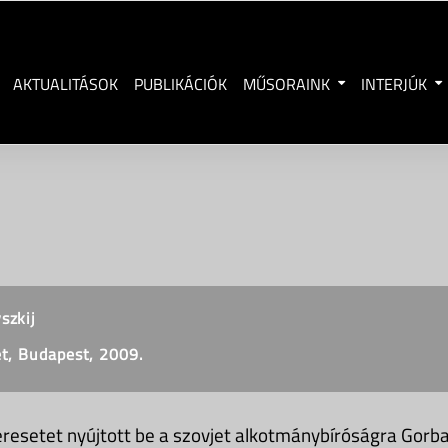
AKTUALITÁSOK
PUBLIKÁCIÓK
MŰSORAINK
INTERJÚK
szkij
et, Budapest, 2009.
resetet nyújtott be a szovjet alkotmánybíróságra Gorbac