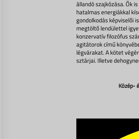
állandó szajkózása. Ők is
hatalmas energiákkal kísé
gondolkodás képviselői is
megtöltő lendülettel igye
konzervatív filozófus szá
agitátorok című könyvébe
légvárakat. A kötet végé
sztárjai. Illetve dehogyn
Közép- é