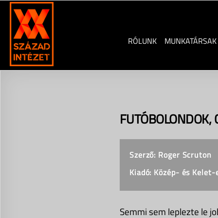
Skip
to
content
RÓLUNK
MUNKATÁRSAK
FUTÓBOLONDOK, C
Szerző: Roger Scruton
Kiadó: Közép- és Kelet
Semmi sem leplezte le jo