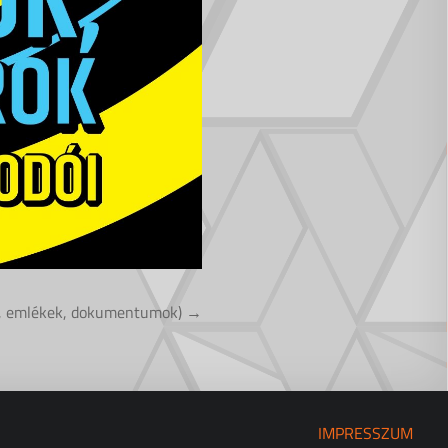
ek, emlékek, dokumentumok) →
IMPRESSZUM