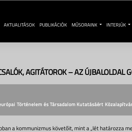
AKTUALITÁSOK
PUBLIKÁCIÓK
MŰSORAINK
INTERJÚK
SALÓK, AGITÁTOROK – AZ ÚJBALOLDAL 
-európai Történelem és Társadalom Kutatásáért Közalapítvá
bban a kommunizmus követőit, mint a „lét határozza meg