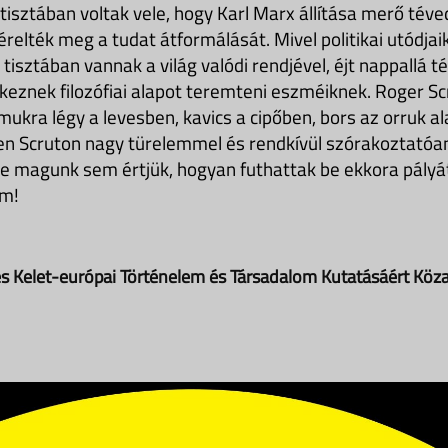
 tisztában voltak vele, hogy Karl Marx állítása merő téve
relték meg a tudat átformálását. Mivel politikai utódjaik,
 tisztában vannak a világ valódi rendjével, éjt nappallá 
keznek filozófiai alapot teremteni eszméiknek. Roger Sc
mukra légy a levesben, kavics a cipőben, bors az orruk al
n Scruton nagy türelemmel és rendkívül szórakoztatóan
re magunk sem értjük, hogyan futhattak be ekkora pályát
em!
s Kelet-európai Történelem és Társadalom Kutatásáért Köza