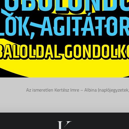
Az ismeretlen Kertész Imre – Albina (naplójegyzet