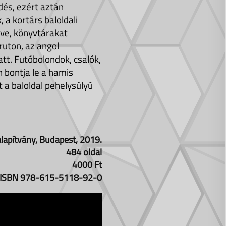
dés, ezért aztán
 a kortárs baloldali
téve, könyvtárakat
ruton, az angol
att. Futóbolondok, csalók,
 bontja le a hamis
 a baloldal pehelysúlyú
lapítvány, Budapest, 2019.
484 oldal
4000 Ft
ISBN 978-615-5118-92-0