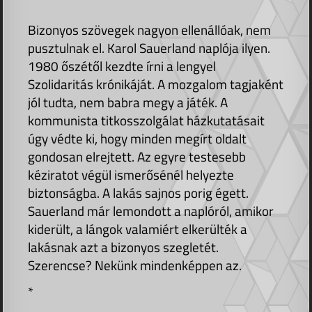
Bizonyos szövegek nagyon ellenállóak, nem
pusztulnak el. Karol Sauerland naplója ilyen.
1980 őszétől kezdte írni a lengyel
Szolidaritás krónikáját. A mozgalom tagjaként
jól tudta, nem babra megy a játék. A
kommunista titkosszolgálat házkutatásait
úgy védte ki, hogy minden megírt oldalt
gondosan elrejtett. Az egyre testesebb
kéziratot végül ismerősénél helyezte
biztonságba. A lakás sajnos porig égett.
Sauerland már lemondott a naplóról, amikor
kiderült, a lángok valamiért elkerülték a
lakásnak azt a bizonyos szegletét.
Szerencse? Nekünk mindenképpen az.
*