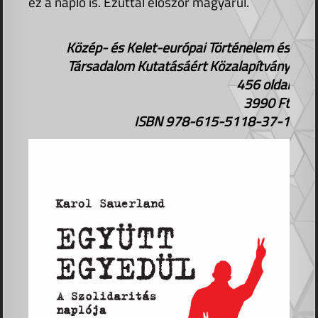
ez a napló is. Ezúttal először magyarul.
Közép- és Kelet-európai Történelem és
Társadalom Kutatásáért Közalapítvány
456 oldal
3990 Ft
ISBN 978-615-5118-37-1