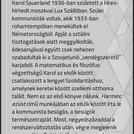
Karol Sauerland 1936-ban született a híres-
hírhedt moszkvai Lux Szállóban. Szülei
kommunisták voltak, akik 1933-ban
rohamtempóban menekültek el
Németországból. Apját a sztálini
tisztogatások alatt meggyilkolták,
édesanyjával együtt csak nehezen
szabadultak ki a Szovjetunió „vendégszerető”
karjaiból. A matematikus és filozófus
végzettségű Karol az elsők között
csatlakozott a lengyel Szolidaritáshoz,
amelynek keretei között szellemi otthonra
talált. Nem ez az első könyve nálunk.
Harminc
ezüst
című munkájában az elsők között írta le
a kommunista besúgás, a besúgók
természetrajzát. Most, negyedszázaddal a
rendszerváltoztatás után, végre megjelenik