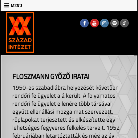
Skip
MENU
to
MENU
content
FLOSZMANN GYŐZŐ IRATAI
1950-es szabadlábra helyezését követően
rendőri felügyelet alá került. A folyamatos
rendőri felügyelet ellenére több társával
együtt ellenállási mozgalmat szervezett,
röplapokat terjesztett és elkészítette egy
lehetséges fegyveres felkelés terveit. 1952
februárjában letartóztatták és még az év