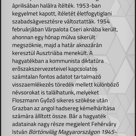
áprilisában halálra ítélték. 1953-ban
kegyelmet kapott, ítéletét életfogytiglani
szabadságvesztésre változtatták. 1954
februárjában Várpalota Cseri aknába került,
ahonnan egy hónap múlva sikerült
megszöknie, majd a határ aknazárán
keresztül Ausztriába menekült. A
hagyatékban a kommunista diktatúra
erőszakszervezeteivel kapcsolatos
számtalan fontos adatot tartalmazó
visszaemlékezés töredék mellett különböző
névsorokat is találhatunk, melyeket
Floszmann Győző sikeres szökése után
Grazban az angol hadsereg kémelhárítása
számára állított össze. Bár a hagyaték
adatainak nagy része megjelent Fehérváry
István
Börtönvilág Magyarországon 1945-