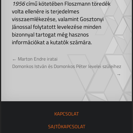
1956
című kötetében Floszmann töredék
volta ellenére is terjedelmes
visszaemlékezése, valamint Gosztonyi
Jánossal folytatott levelezése minden
bizonnyal tartogat még hasznos
információkat a kutatók számára.
Bejegyzés
← Marton Endre iratai
navigáció
Domonkos István és Domonkos Péter levelei szüleihez
→
KAPCSOLAT
SAJTÓKAPCSOLAT