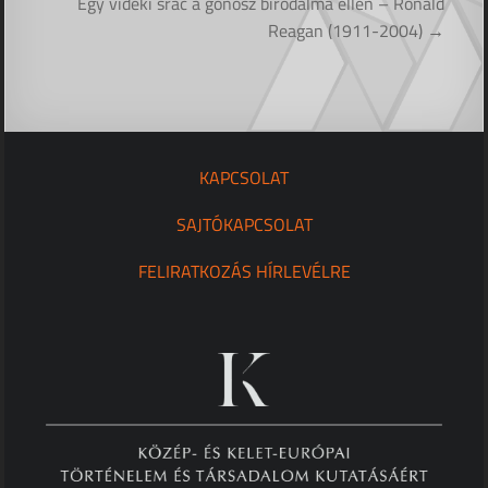
navigáció
Egy vidéki srác a gonosz birodalma ellen – Ronald
Reagan (1911-2004) →
KAPCSOLAT
SAJTÓKAPCSOLAT
FELIRATKOZÁS HÍRLEVÉLRE