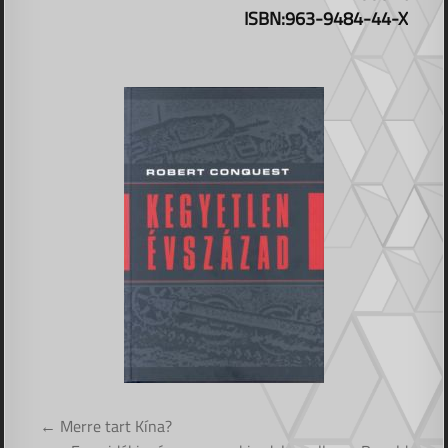
ISBN:963-9484-44-X
Bejegyzés
← Merre tart Kína?