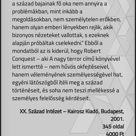
a század bajainak fő oka nem annyira a
problémákban, mint inkább a
megoldásokban, nem személytelen erőkben,
hanem olyan emberi lényekben rejlik, akik
bizonyos nézeteket vallottak, s ezeknek
alapján próbáltak cselekedni.” Ebből a
mondatból az is kiderül, hogy Robert
Conquest – aki A nagy terror című könyvével
lett ismertté – nem hűvös okfejtéseivel,
hanem véleményének személyességével hat,
egyéni látószögből ítéli meg a század
történéseit, és soha nem teszi mellékessé a
személyes felelősség kérdéseit.
XX. Század Intézet – Kairosz Kiadó, Budapest,
2001.
345 oldal
4000 Ft