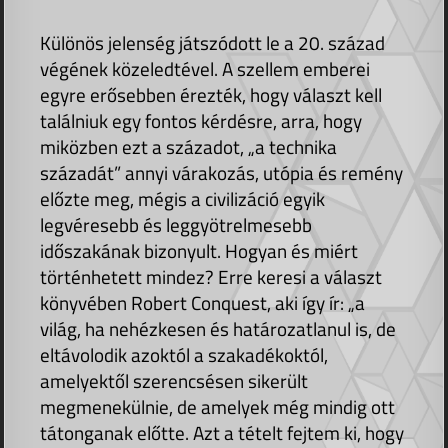
Különös jelenség játszódott le a 20. század
végének közeledtével. A szellem emberei
egyre erősebben érezték, hogy választ kell
találniuk egy fontos kérdésre, arra, hogy
miközben ezt a századot, „a technika
századát” annyi várakozás, utópia és remény
előzte meg, mégis a civilizáció egyik
legvéresebb és leggyötrelmesebb
időszakának bizonyult. Hogyan és miért
történhetett mindez? Erre keresi a választ
könyvében Robert Conquest, aki így ír: „a
világ, ha nehézkesen és határozatlanul is, de
eltávolodik azoktól a szakadékoktól,
amelyektől szerencsésen sikerült
megmenekülnie, de amelyek még mindig ott
tátonganak előtte. Azt a tételt fejtem ki, hogy