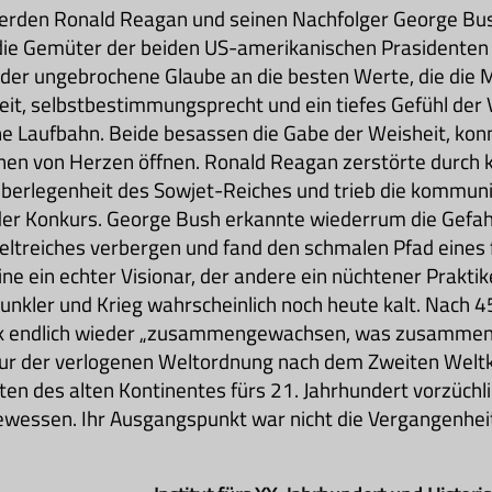
erden Ronald Reagan und seinen Nachfolger George Bus
die Gemüter der beiden US-amerikanischen Prasidenten 
e der ungebrochene Glaube an die besten Werte, die die 
eit, selbstbestimmungsprecht und ein tiefes Gefühl de
he Laufbahn. Beide besassen die Gabe der Weisheit, kon
nen von Herzen öffnen. Ronald Reagan zerstörte durch 
 überlegenheit des Sowjet-Reiches und trieb die kommu
der Konkurs. George Bush erkannte wiederrum die Gefah
treiches verbergen und fand den schmalen Pfad eines 
ine ein echter Visionar, der andere ein nüchtener Prakt
nkler und Krieg wahrscheinlich noch heute kalt. Nach 45
erk endlich wieder „zusammengewachsen, was zusammen
 nur der verlogenen Weltordnung nach dem Zweiten Weltk
ten des alten Kontinentes fürs 21. Jahrhundert vorzüchl
ewessen. Ihr Ausgangspunkt war nicht die Vergangenheit