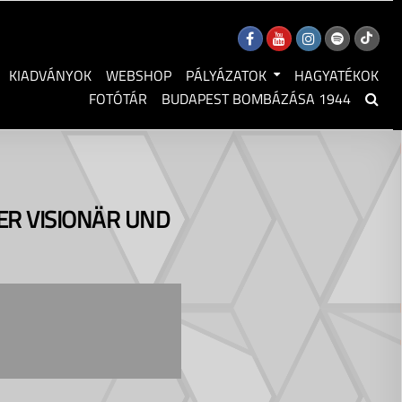
KIADVÁNYOK
WEBSHOP
PÁLYÁZATOK
HAGYATÉKOK
FOTÓTÁR
BUDAPEST BOMBÁZÁSA 1944
ER VISIONÄR UND