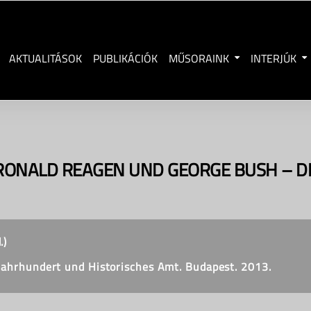
AKTUALITÁSOK
PUBLIKÁCIÓK
MŰSORAINK
INTERJÚK
RONALD REAGEN UND GEORGE BUSH – D
.)
. Jahrhundert und Historisches Amt. Budapest. 2013.